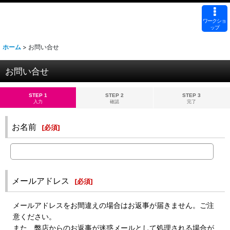
ワークショ
ップ
ホーム
>
お問い合せ
お問い合せ
STEP 1
STEP 2
STEP 3
入力
確認
完了
お名前
[
必須
]
メールアドレス
[
必須
]
メールアドレスをお間違えの場合はお返事が届きません。ご注
意ください。
また、弊店からのお返事が迷惑メールとして処理される場合が