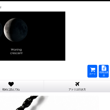
そ
特商法表
カート
示
初めに読んでね
アトリエ行き方