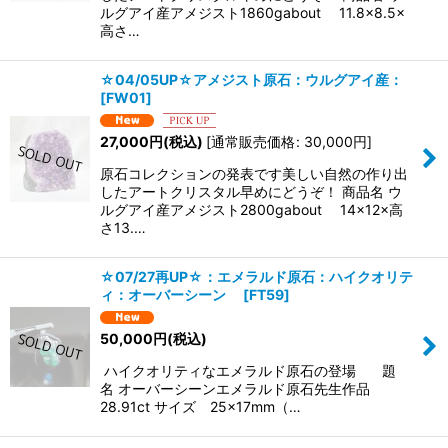
ルグアイ産アメジスト1860gabout 11.8×8.5×
高さ…
☆04/05UP☆アメジスト原石：ウルグアイ産：
[
FW01
]
27,000
円
(税込)
[
通常販売価格
:
30,000
円
]
原石コレクションの発表です美しい自然の作り出
したアートクリスタル早めにどうぞ！ 商品名 ウ
ルグアイ産アメジスト2800gabout 14×12×高
さ13.…
☆07/27再UP☆：エメラルド原石：ハイクオリテ
ィ：オーバーシーン
[
FT59
]
50,000
円
(税込)
ハイクオリティなエメラルド原石の登場 題
名 オーバーシーンエメラルド原石先生作品
28.91ct サイズ 25×17mm（…