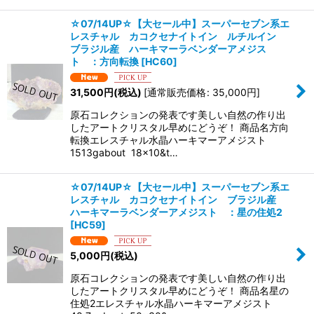
☆07/14UP☆【大セール中】スーパーセブン系エ
レスチャル カコクセナイトイン ルチルイン
ブラジル産 ハーキマーラベンダーアメジス
ト ：方向転換
[
HC60
]
31,500
円
(税込)
[
通常販売価格
:
35,000
円
]
原石コレクションの発表です美しい自然の作り出
したアートクリスタル早めにどうぞ！ 商品名方向
転換エレスチャル水晶ハーキマーアメジスト
1513gabout 18×10&t…
☆07/14UP☆【大セール中】スーパーセブン系エ
レスチャル カコクセナイトイン ブラジル産
ハーキマーラベンダーアメジスト ：星の住処2
[
HC59
]
5,000
円
(税込)
原石コレクションの発表です美しい自然の作り出
したアートクリスタル早めにどうぞ！ 商品名星の
住処2エレスチャル水晶ハーキマーアメジスト