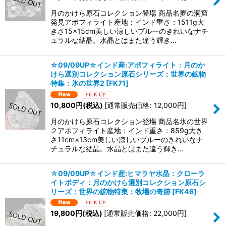
月のかけら原石コレクション登場 商品名夢の洞窟
発見アポフィライト産地：インド重さ：1511g大
きさ15×15cm美しい涼しいブルーのきれいなナチ
ュラルな結晶。水晶とはまた違う輝き…
☆09/09UP☆インド産:アポフィライト：月のか
けら選別コレクション原石シリーズ：世界の鉱物
特集：氷の世界2
[
FK71
]
10,800
円
(税込)
[
通常販売価格
:
12,000
円
]
月のかけら原石コレクション登場 商品名氷の世界
２アポフィライト産地：インド重さ：859g大き
さ11cm×13cm美しい涼しいブルーのきれいなナ
チュラルな結晶。水晶とはまた違う輝き…
☆09/09UP☆インド産:ヒマラヤ水晶：クローラ
イトボディ：月のかけら選別コレクション原石シ
リーズ：世界の鉱物特集：牧場の奇跡
[
FK46
]
19,800
円
(税込)
[
通常販売価格
:
22,000
円
]