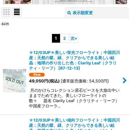
表示順変更
閉じる
84
件
表示数
:
1
2
次
»
並び順
:
☆12/03UP☆美しい蛍光フローライト；中国四川
産；天然の紫、緑、クリアからできる美しい結
絞り込む
晶：地球の作り出した色：Clarity Leaf（クラリ
ティ・リーフ）
[
R7-12-13
]
49,050
円
(税込)
[
通常販売価格
:
54,500
円
]
月のかけらコレクション原石ピースを大放出中い
ままでためてきた、美しいフローライトの
数々 題名 Clarity Leaf（クラリティ・リーフ）
中国産フローラ…
☆12/03UP☆美しい傾向フローライト；中国四川
産；天然の紫、緑、クリアからできる美しい結