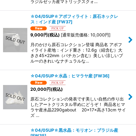
ラジルゼッカ産マトリックスクォ…
☆04/05UP☆アポフィライト：原石ネックレ
ス：インド産
[
FW37
]
9,000
円
(税込)
[
通常販売価格
:
10,000
円
]
月のかけら原石コレクション登場 商品名 アポフ
ィライト産地：インド重さ：12.6g（紐含む）大
きさ45×22mm（バチカン含む）美しい涼しいブ
ルーのきれいなナチュラルな…
☆04/05UP☆水晶：ヒマラヤ産
[
FW36
]
20,000
円
(税込)
原石コレクションの発表です美しい自然の作り出
したアートクリスタル早めにどうぞ！ 商品名ヒマ
ラヤ産水晶2290gabout 20×17×高さ13cm サイ
ズ …
☆04/05UP☆黒水晶：モリオン：ブラジル産
[
FW35
]