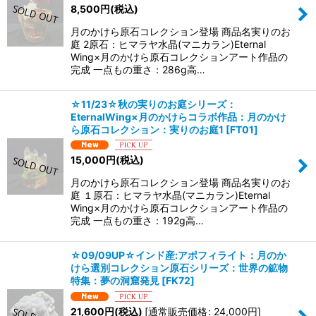
8,500
円
(税込)
月のかけら原石コレクション登場 商品名実りのお
庭 2原石：ヒマラヤ水晶(マニカラン)Eternal
Wing×月のかけら原石コレクションアート作品の
完成 一点もの重さ：286g高…
☆11/23☆秋の実りのお庭シリーズ：
EternalWing×月のかけらコラボ作品：月のかけ
ら原石コレクション：実りのお庭1
[
FT01
]
15,000
円
(税込)
月のかけら原石コレクション登場 商品名実りのお
庭 １原石：ヒマラヤ水晶(マニカラン)Eternal
Wing×月のかけら原石コレクションアート作品の
完成 一点もの重さ：192g高…
☆09/09UP☆インド産:アポフィライト：月のか
けら選別コレクション原石シリーズ：世界の鉱物
特集：夢の洞窟発見
[
FK72
]
21,600
円
(税込)
[
通常販売価格
:
24,000
円
]