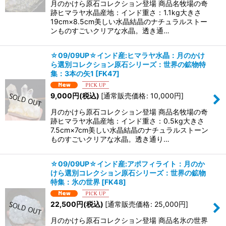
月のかけら原石コレクション登場 商品名牧場の奇
跡ヒマラヤ水晶産地：インド重さ：1.1kg大きさ
19cm×8.5cm美しい水晶結晶のナチュラルストー
ンものすごいクリアな水晶。透き通…
☆09/09UP☆インド産:ヒマラヤ水晶：月のかけ
ら選別コレクション原石シリーズ：世界の鉱物特
集：3本の矢1
[
FK47
]
9,000
円
(税込)
[
通常販売価格
:
10,000
円
]
月のかけら原石コレクション登場 商品名牧場の奇
跡ヒマラヤ水晶産地：インド重さ：0.5kg大きさ
7.5cm×7cm美しい水晶結晶のナチュラルストーン
ものすごいクリアな水晶。透き通り…
☆09/09UP☆インド産:アポフィライト：月のか
けら選別コレクション原石シリーズ：世界の鉱物
特集：氷の世界
[
FK48
]
22,500
円
(税込)
[
通常販売価格
:
25,000
円
]
月のかけら原石コレクション登場 商品名氷の世界