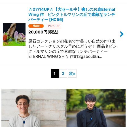
☆07/14UP☆【大セール中】癒しのお庭Eternal
Wing 作 ピンクトルマリンの丘で素敵なランチ
パーティー
[
HC56
]
20,000
円
(税込)
原石コレクションの発表です美しい自然の作り出
したアートクリスタル早めにどうぞ！ 商品名ピン
クトルマリンの丘で素敵なランチパーティー
ETERNAL WING SHIN 作613gabout&n…
1
2
次
»