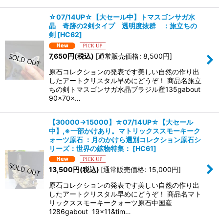
☆07/14UP☆【大セール中】トマスゴンサガ水
晶 奇跡の2剣タイプ 透明度抜群 ：旅立ちの
剣
[
HC62
]
7,650
円
(税込)
[
通常販売価格
:
8,500
円
]
原石コレクションの発表です美しい自然の作り出
したアートクリスタル早めにどうぞ！ 商品名旅立
ちの剣トマスゴンサガ水晶ブラジル産135gabout
90×70×…
【30000→15000】☆07/14UP☆【大セール
中】,※一部かけあり。マトリックススモーキーク
ォーツ原石 ：月のかけら選別コレクション原石シ
リーズ：世界の鉱物特集：
[
HC61
]
13,500
円
(税込)
[
通常販売価格
:
15,000
円
]
原石コレクションの発表です美しい自然の作り出
したアートクリスタル早めにどうぞ！ 商品名マト
リックススモーキークォーツ原石中国産
1286gabout 19×11&tim…