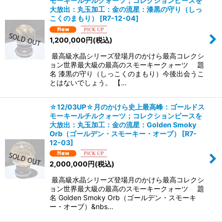
モーキールチルクォーツ；コレクションピースを
大放出：丸玉加工：金の流星：漆黒の守り（しっ
こくのまもり）
[
R7-12-04
]
1,200,000
円
(税込)
最高級水晶シリーズ登場月のかけら最高コレクシ
ョン世界最大級の最高のスモーキークォーツ 題
名 漆黒の守り（しっこくのまもり）今後出会うこ
とはないでしょう。 【…
☆12/03UP☆月のかけら史上最高峰：ゴールドス
モーキールチルクォーツ；コレクションピースを
大放出：丸玉加工：金の流星：Golden Smoky
Orb（ゴールデン・スモーキー・オーブ）
[
R7-
12-03
]
2,000,000
円
(税込)
最高級水晶シリーズ登場月のかけら最高コレクシ
ョン世界最大級の最高のスモーキークォーツ 題
名 Golden Smoky Orb（ゴールデン・スモーキ
ー・オーブ）&nbs…