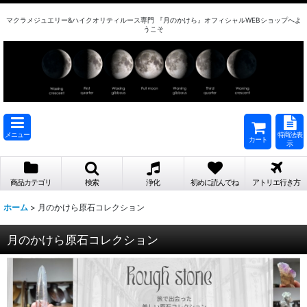
マクラメジュエリー&ハイクオリティルース専門 『月のかけら』オフィシャルWEBショップへよ
うこそ
メニュー
特商法表
カート
示
商品カテゴリ
検索
浄化
初めに読んでね
アトリエ行き方
ホーム
>
月のかけら原石コレクション
月のかけら原石コレクション