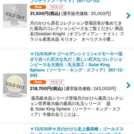
ブシディアン・ナイト）
[
R7-12-10
]
31,500
円
(税込)
[
通常販売価格
:
35,000
円
]
月のかけら原石コレクション登場店長が集めてき
た最高のコレクションピースをご覧ください 商品
名Obsidian Knight（オブシディアン・ナイト）ブ
ラジル産黒水晶 モリオン オベリクス小重…
☆12/03UP☆ゴールデンシトリン×スモーキー混
ざり合った巨大な丸だ；美しい巨大なコレクショ
ンピースを大放出：丸玉加工：Solar King
Sphere（ソーラー・キング・スフィア）
[
R7-12-
09
]
218,700
円
(税込)
[
通常販売価格
:
243,000
円
]
最高級水晶シリーズ登場月のかけら最高コレクシ
ョン世界最大級の最高の丸玉シリーズ 題
名 Solar King Sphere（ソーラー・キング・スフ
ィア）今後出会うことは…
☆12/03UP☆月のかけら史上最高峰：ゴールドス