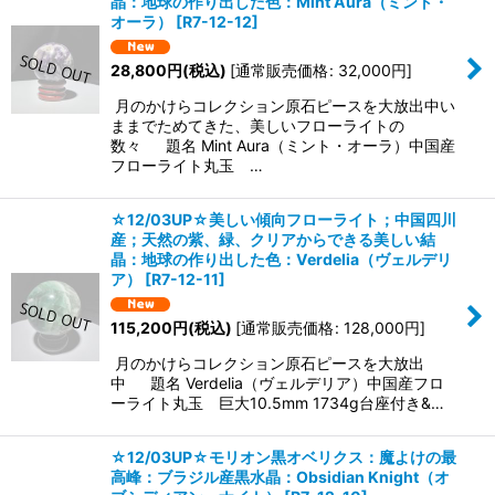
晶：地球の作り出した色：Mint Aura（ミント・
オーラ）
[
R7-12-12
]
28,800
円
(税込)
[
通常販売価格
:
32,000
円
]
月のかけらコレクション原石ピースを大放出中い
ままでためてきた、美しいフローライトの
数々 題名 Mint Aura（ミント・オーラ）中国産
フローライト丸玉 …
☆12/03UP☆美しい傾向フローライト；中国四川
産；天然の紫、緑、クリアからできる美しい結
晶：地球の作り出した色：Verdelia（ヴェルデリ
ア）
[
R7-12-11
]
115,200
円
(税込)
[
通常販売価格
:
128,000
円
]
月のかけらコレクション原石ピースを大放出
中 題名 Verdelia（ヴェルデリア）中国産フロ
ーライト丸玉 巨大10.5mm 1734g台座付き&…
☆12/03UP☆モリオン黒オベリクス：魔よけの最
高峰：ブラジル産黒水晶：Obsidian Knight（オ