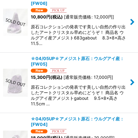
[
FW06
]
10,800
円
(税込)
[
通常販売価格
:
12,000
円
]
原石コレクションの発表です美しい自然の作り出
したアートクリスタル早めにどうぞ！ 商品名 ウ
ルグアイ産アメジスト683gabout 8.3×8×高さ
11.5…
☆04/05UP☆アメジスト原石：ウルグアイ産：
[
FW05
]
15,300
円
(税込)
[
通常販売価格
:
17,000
円
]
原石コレクションの発表です美しい自然の作り出
したアートクリスタル早めにどうぞ！ 商品名 ウ
ルグアイ産アメジストgabout 9.5×8×高さ
11.5cm …
☆04/05UP☆アメジスト原石：ウルグアイ産：
[
FW04
]
18,000
円
(税込)
[
通常販売価格
:
20,000
円
]