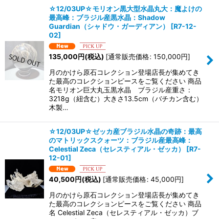
☆12/03UP☆モリオン黒大型水晶丸大：魔よけの
最高峰：ブラジル産黒水晶：Shadow
Guardian（シャドウ・ガーディアン）
[
R7-12-
02
]
135,000
円
(税込)
[
通常販売価格
:
150,000
円
]
月のかけら原石コレクション登場店長が集めてき
た最高のコレクションピースをご覧ください 商品
名モリオン巨大丸玉黒水晶 ブラジル産重さ：
3218g（紐含む）大きさ13.5cm（バチカン含む）
木製…
☆12/03UP☆ゼッカ産ブラジル水晶の奇跡：最高
のマトリックスクォーツ：ブラジル産最高峰：
Celestial Zeca（セレスティアル・ゼッカ）
[
R7-
12-01
]
40,500
円
(税込)
[
通常販売価格
:
45,000
円
]
月のかけら原石コレクション登場店長が集めてき
た最高のコレクションピースをご覧ください 商品
名 Celestial Zeca（セレスティアル・ゼッカ）ブ