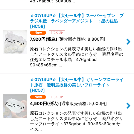
48.7gabout 50×30&…
☆07/14UP☆【大セール中】スーパーセブン ブ
ラジル産 ラベンダーアメジスト ：星の住処
[
HC58
]
7,920
円
(税込)
[
通常販売価格
:
8,800
円
]
原石コレクションの発表です美しい自然の作り出
したアートクリスタル早めにどうぞ！ 商品名星の
住処エレスチャル水晶 476gabout
90×85×65cm …
☆07/14UP☆【大セール中】ぐリーンフローライ
ト原石 透明度抜群の美しいフローライト
[
HC57
]
4,500
円
(税込)
[
通常販売価格
:
5,000
円
]
原石コレクションの発表です美しい自然の作り出
したアートクリスタル早めにどうぞ！ 商品名グリ
ーンフローライト375gabout 90×65×60cm サ
イズ…