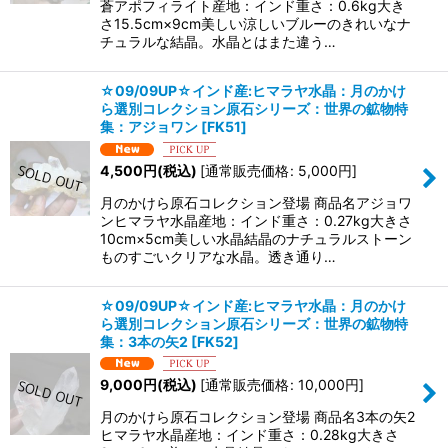
蒼アポフィライト産地：インド重さ：0.6kg大き
さ15.5cm×9cm美しい涼しいブルーのきれいなナ
チュラルな結晶。水晶とはまた違う…
☆09/09UP☆インド産:ヒマラヤ水晶：月のかけ
ら選別コレクション原石シリーズ：世界の鉱物特
集：アジョワン
[
FK51
]
4,500
円
(税込)
[
通常販売価格
:
5,000
円
]
月のかけら原石コレクション登場 商品名アジョワ
ンヒマラヤ水晶産地：インド重さ：0.27kg大きさ
10cm×5cm美しい水晶結晶のナチュラルストーン
ものすごいクリアな水晶。透き通り…
☆09/09UP☆インド産:ヒマラヤ水晶：月のかけ
ら選別コレクション原石シリーズ：世界の鉱物特
集：3本の矢2
[
FK52
]
9,000
円
(税込)
[
通常販売価格
:
10,000
円
]
月のかけら原石コレクション登場 商品名3本の矢2
ヒマラヤ水晶産地：インド重さ：0.28kg大きさ