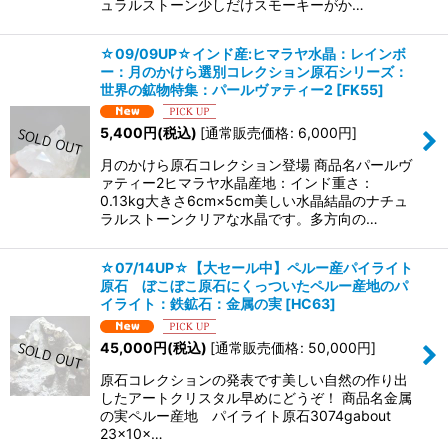
ュラルストーン少しだけスモーキーがか…
☆09/09UP☆インド産:ヒマラヤ水晶：レインボ
ー：月のかけら選別コレクション原石シリーズ：
世界の鉱物特集：パールヴァティー2
[
FK55
]
5,400
円
(税込)
[
通常販売価格
:
6,000
円
]
月のかけら原石コレクション登場 商品名パールヴ
ァティー2ヒマラヤ水晶産地：インド重さ：
0.13kg大きさ6cm×5cm美しい水晶結晶のナチュ
ラルストーンクリアな水晶です。多方向の…
☆07/14UP☆【大セール中】ペルー産パイライト
原石 ぼこぼこ原石にくっついたペルー産地のパ
イライト：鉄鉱石：金属の実
[
HC63
]
45,000
円
(税込)
[
通常販売価格
:
50,000
円
]
原石コレクションの発表です美しい自然の作り出
したアートクリスタル早めにどうぞ！ 商品名金属
の実ペルー産地 パイライト原石3074gabout
23×10×…