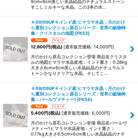
9cm×6cm美しい水晶結晶のナチュラルストーン
すこしミルキーな水晶。この3本の水…
☆09/09UP☆インド産:ヒマラヤ水晶：月のかけ
ら選別コレクション原石シリーズ：世界の鉱物特
集：クリスタルの地図
[
FK53
]
12,600
円
(税込)
[
通常販売価格
:
14,000
円
]
月のかけら原石コレクション登場 商品名クリスタ
ルの地図ヒマラヤ水晶産地：インド重さ：0.28kg
大きさ8cm×6cm美しい水晶結晶のナチュラルス
トーンかなりクリアな水晶。そしてこ…
☆09/09UP☆インド産:ヒマラヤ水晶：月のかけ
ら選別コレクション原石シリーズ：世界の鉱物特
集：パールヴァティー1
[
FK54
]
5,400
円
(税込)
[
通常販売価格
:
6,000
円
]
月のかけら原石コレクション登場 商品名パールヴ
ァティー1ヒマラヤ水晶産地：インド重さ：
0.17kg大きさ6.5cm×6cm美しい水晶結晶のナチ