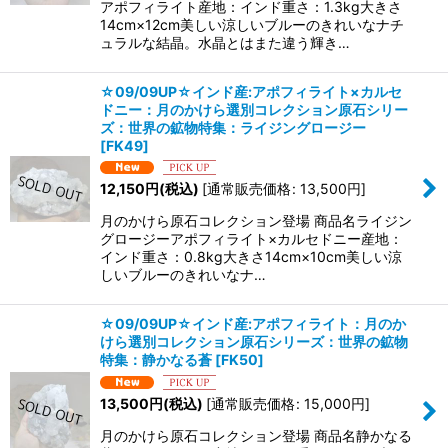
アポフィライト産地：インド重さ：1.3kg大きさ
14cm×12cm美しい涼しいブルーのきれいなナチ
ュラルな結晶。水晶とはまた違う輝き…
☆09/09UP☆インド産:アポフィライト×カルセ
ドニー：月のかけら選別コレクション原石シリー
ズ：世界の鉱物特集：ライジングロージー
[
FK49
]
12,150
円
(税込)
[
通常販売価格
:
13,500
円
]
月のかけら原石コレクション登場 商品名ライジン
グロージーアポフィライト×カルセドニー産地：
インド重さ：0.8kg大きさ14cm×10cm美しい涼
しいブルーのきれいなナ…
☆09/09UP☆インド産:アポフィライト：月のか
けら選別コレクション原石シリーズ：世界の鉱物
特集：静かなる蒼
[
FK50
]
13,500
円
(税込)
[
通常販売価格
:
15,000
円
]
月のかけら原石コレクション登場 商品名静かなる