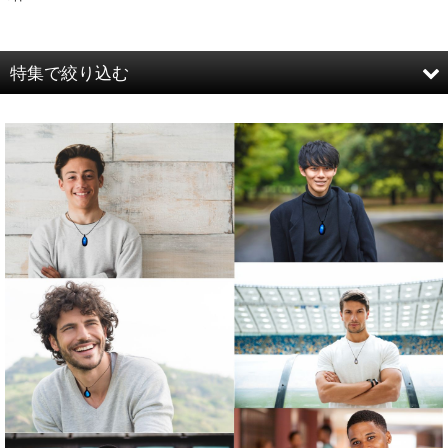
表示数
:
並び順
:
特集で絞り込む
絞り込む
ネックレス
ガーデンクォーツ
A
B
Aセット
Bセット
Cセット
Dセット