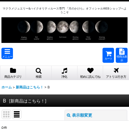
マクラメジュエリー&ハイクオリティルース専門 『月のかけら』オフィシャルWEBショップへよ
うこそ
メニュー
特商法表
カート
示
商品カテゴリ
検索
浄化
初めに読んでね
アトリエ行き方
ホーム
>
新商品はこちら！
>
B
B
[
新商品はこちら！
]
表示順変更
閉じる
0
件