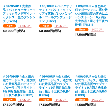
☆04/05UP☆先生作
☆10/10UP☆ハイクオリ
☆09/09UP☆金と銀の
品：バイカラーサファイ
ティ：アパタイトキャッ
紐でゴージャス。選び抜
ア：マクラメデザインネ
ツアイ真鍮ブレスバング
いた最高品質の青色にム
ックレス：星のダンシン
ル：ゴールデンフュージ
ーンストーン：9月満月
グ
[
FW15
]
ョン
[
FO22
]
先生作品：星と十五夜の
晩餐1
[
FK31
]
40,000
円
(税込)
50,000
円
(税込)
17,500
円
(税込)
☆09/09UP☆金と銀の
☆09/09UP☆金と銀の
☆09/09UP☆金と銀の
紐でゴージャス。選び抜
紐でゴージャス。選び抜
紐でゴージャス。選び抜
いた最高品質のディープ
いた最高品質のラブラド
いた最高品質のラブラド
ブルーラブラドライト：
ライト：9月満月先生作
ライト：9月満月先生作
9月満月先生作品：星と
品：星と十五夜の晩餐4
品：星と十五夜の晩餐3
十五夜の晩餐2
[
FK32
]
[
FK34
]
[
FK33
]
17,500
円
(税込)
17,500
円
(税込)
17,500
円
(税込)