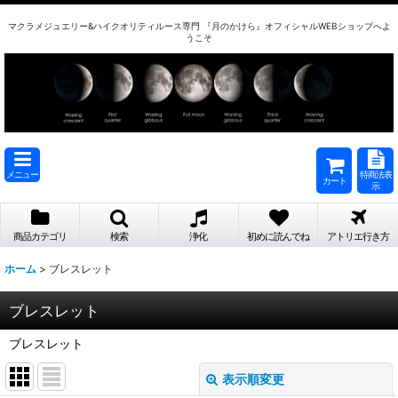
マクラメジュエリー&ハイクオリティルース専門 『月のかけら』オフィシャルWEBショップへよ
うこそ
メニュー
特商法表
カート
示
商品カテゴリ
検索
浄化
初めに読んでね
アトリエ行き方
ホーム
>
ブレスレット
ブレスレット
ブレスレット
表示順変更
閉じる