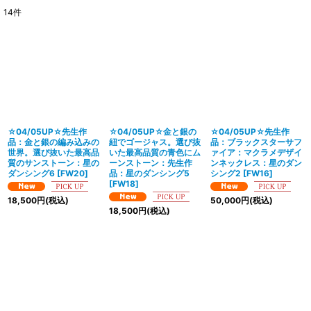
14
件
表示数
:
並び順
:
絞り込む
☆04/05UP☆先生作
☆04/05UP☆金と銀の
☆04/05UP☆先生作
品：金と銀の編み込みの
紐でゴージャス。選び抜
品：ブラックスターサフ
世界。選び抜いた最高品
いた最高品質の青色にム
ァイア：マクラメデザイ
質のサンストーン：星の
ーンストーン：先生作
ンネックレス：星のダン
ダンシング6
[
FW20
]
品：星のダンシング5
シング2
[
FW16
]
[
FW18
]
18,500
円
(税込)
50,000
円
(税込)
18,500
円
(税込)