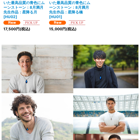
いた最高品質の青色にム
いた最高品質の青色にム
ーンストーン：8月満月
ーンストーン：8月満月
先生作品：星降る月
先生作品：星降る橋
[
HU02
]
[
HU01
]
17,500
円
(税込)
15,000
円
(税込)