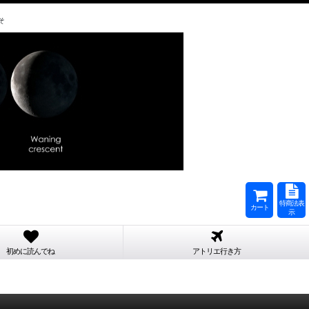
そ
特商法表
カート
示
初めに読んでね
アトリエ行き方