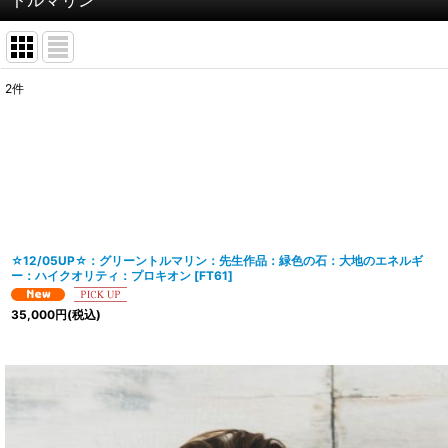
2
件
表示数
:
並び順
:
☆12/05UP☆：グリーントルマリン：先生作品：緑色の石：大地のエネルギ
ー：ハイクオリティ：プロキオン
[
FT61
]
35,000
円
(税込)