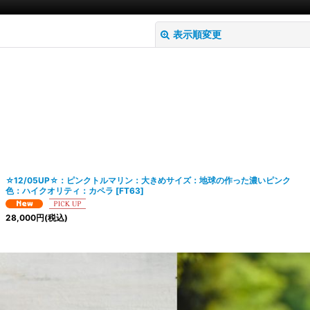
表示順変更
絞り込む
☆12/05UP☆：ピンクトルマリン：大きめサイズ：地球の作った濃いピンク
色：ハイクオリティ：カペラ
[
FT63
]
28,000
円
(税込)