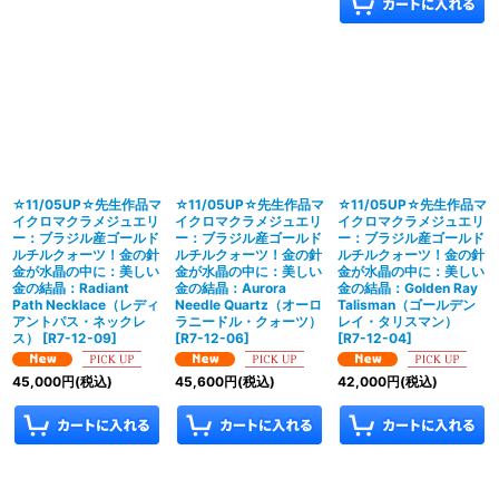
☆11/05UP☆先生作品マ
☆11/05UP☆先生作品マ
☆11/05UP☆先生作品マ
イクロマクラメジュエリ
イクロマクラメジュエリ
イクロマクラメジュエリ
ー：ブラジル産ゴールド
ー：ブラジル産ゴールド
ー：ブラジル産ゴールド
ルチルクォーツ！金の針
ルチルクォーツ！金の針
ルチルクォーツ！金の針
金が水晶の中に：美しい
金が水晶の中に：美しい
金が水晶の中に：美しい
金の結晶：Radiant
金の結晶：Aurora
金の結晶：Golden Ray
Path Necklace（レディ
Needle Quartz（オーロ
Talisman（ゴールデン
アントパス・ネックレ
ラニードル・クォーツ）
レイ・タリスマン）
ス）
[
R7-12-09
]
[
R7-12-06
]
[
R7-12-04
]
45,000
円
(税込)
45,600
円
(税込)
42,000
円
(税込)