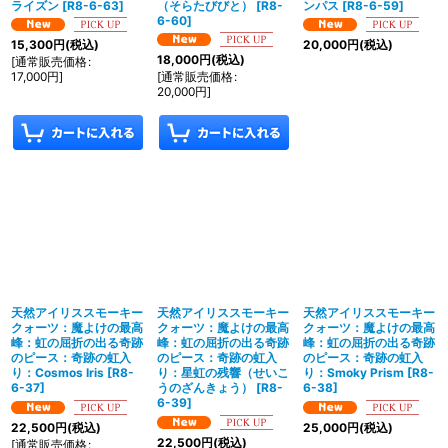
ライズン
[
R8-6-63
]
（そらたびびと）
[
R8-
ンパス
[
R8-6-59
]
6-60
]
15,300
円
(税込)
20,000
円
(税込)
18,000
円
(税込)
[
通常販売価格
:
17,000
円
]
[
通常販売価格
:
20,000
円
]
天然アイリススモーキー
天然アイリススモーキー
天然アイリススモーキー
クォーツ：魔よけの最高
クォーツ：魔よけの最高
クォーツ：魔よけの最高
峰：虹の屈折の出る奇跡
峰：虹の屈折の出る奇跡
峰：虹の屈折の出る奇跡
のピース：奇跡の虹入
のピース：奇跡の虹入
のピース：奇跡の虹入
り：Cosmos Iris
[
R8-
り：星虹の残響（せいこ
り：Smoky Prism
[
R8-
6-37
]
うのざんきょう）
[
R8-
6-38
]
6-39
]
22,500
円
(税込)
25,000
円
(税込)
22,500
円
(税込)
[
通常販売価格
: