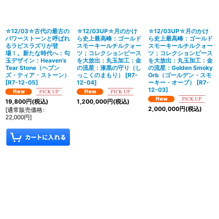
☆12/03☆古代の最古の
☆12/03UP☆月のかけ
☆12/03UP☆月のかけ
パワーストーンと呼ばれ
ら史上最高峰：ゴールド
ら史上最高峰：ゴールド
るラピスラズリが登
スモーキールチルクォー
スモーキールチルクォー
場！。新たな時代へ：勾
ツ；コレクションピース
ツ；コレクションピース
玉デザイン：Heaven’s
を大放出：丸玉加工：金
を大放出：丸玉加工：金
Tear Stone（ヘブン
の流星：漆黒の守り（し
の流星：Golden Smoky
ズ・ティア・ストーン）
っこくのまもり）
[
R7-
Orb（ゴールデン・スモ
[
R7-12-05
]
12-04
]
ーキー・オーブ）
[
R7-
12-03
]
19,800
円
(税込)
1,200,000
円
(税込)
2,000,000
円
(税込)
[
通常販売価格
:
22,000
円
]