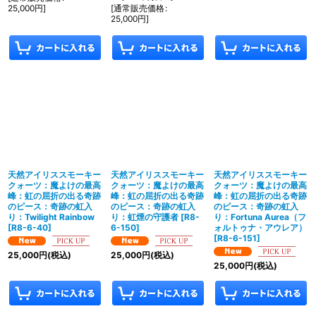
25,000
円
]
[
通常販売価格
:
25,000
円
]
天然アイリススモーキー
天然アイリススモーキー
天然アイリススモーキー
クォーツ：魔よけの最高
クォーツ：魔よけの最高
クォーツ：魔よけの最高
峰：虹の屈折の出る奇跡
峰：虹の屈折の出る奇跡
峰：虹の屈折の出る奇跡
のピース：奇跡の虹入
のピース：奇跡の虹入
のピース：奇跡の虹入
り：Twilight Rainbow
り：虹煙の守護者
[
R8-
り：Fortuna Aurea（フ
[
R8-6-40
]
6-150
]
ォルトゥナ・アウレア）
[
R8-6-151
]
25,000
円
(税込)
25,000
円
(税込)
25,000
円
(税込)