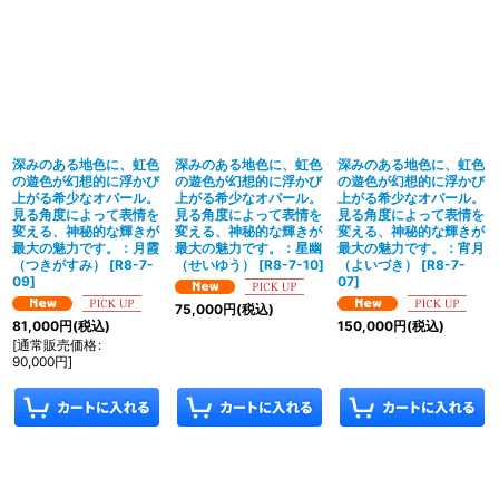
深みのある地色に、虹色
深みのある地色に、虹色
深みのある地色に、虹色
の遊色が幻想的に浮かび
の遊色が幻想的に浮かび
の遊色が幻想的に浮かび
上がる希少なオパール。
上がる希少なオパール。
上がる希少なオパール。
見る角度によって表情を
見る角度によって表情を
見る角度によって表情を
変える、神秘的な輝きが
変える、神秘的な輝きが
変える、神秘的な輝きが
最大の魅力です。：月霞
最大の魅力です。：星幽
最大の魅力です。：宵月
（つきがすみ）
[
R8-7-
（せいゆう）
[
R8-7-10
]
（よいづき）
[
R8-7-
09
]
07
]
75,000
円
(税込)
81,000
円
(税込)
150,000
円
(税込)
[
通常販売価格
:
90,000
円
]