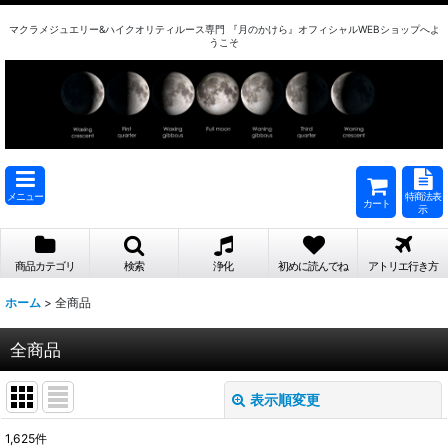
マクラメジュエリー&ハイクオリティルース専門 『月のかけら』オフィシャルWEBショップへよ
うこそ
メニュー
特商法表
カート
示
商品カテゴリ
検索
浄化
初めに読んでね
アトリエ行き方
ホーム
>
全商品
全商品
表示順変更
閉じる
1,625
件