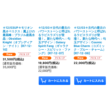
☆12/03UP☆モリオン
☆12/03☆古代の最古の
☆12/03☆古代の最古の
黒オベリクス：魔よけの
パワーストーンと呼ばれ
パワーストーンと呼ばれ
最高峰：ブラジル産黒水
るラピスラズリが登
るラピスラズリが登
晶：Obsidian
場！。新たな時代へ：勾
場！。新たな時代へ：勾
Knight（オブシディア
玉デザイン：Galaxy
玉デザイン：Cosmic
ン・ナイト）
[
R7-12-
Spirit Fang（ギャラク
Blue Charm（コズミッ
10
]
シー・スピリット・ファ
ク・ブルー・チャーム）
ング）
[
R7-12-07
]
[
R7-12-06
]
31,500
円
(税込)
19,800
円
(税込)
22,000
円
(税込)
[
通常販売価格
:
35,000
円
]
[
通常販売価格
:
22,000
円
]