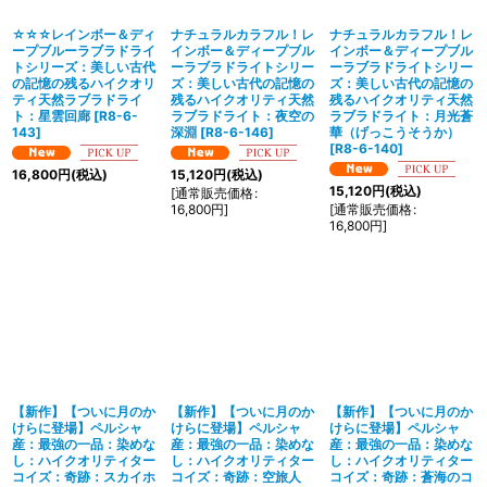
☆☆☆レインボー＆ディ
ナチュラルカラフル！レ
ナチュラルカラフル！レ
ープブルーラブラドライ
インボー＆ディープブル
インボー＆ディープブル
トシリーズ：美しい古代
ーラブラドライトシリー
ーラブラドライトシリー
の記憶の残るハイクオリ
ズ：美しい古代の記憶の
ズ：美しい古代の記憶の
ティ天然ラブラドライ
残るハイクオリティ天然
残るハイクオリティ天然
ト：星雲回廊
[
R8-6-
ラブラドライト：夜空の
ラブラドライト：月光蒼
143
]
深淵
[
R8-6-146
]
華（げっこうそうか）
[
R8-6-140
]
16,800
円
(税込)
15,120
円
(税込)
15,120
円
(税込)
[
通常販売価格
:
16,800
円
]
[
通常販売価格
:
16,800
円
]
【新作】【ついに月のか
【新作】【ついに月のか
【新作】【ついに月のか
けらに登場】ペルシャ
けらに登場】ペルシャ
けらに登場】ペルシャ
産：最強の一品：染めな
産：最強の一品：染めな
産：最強の一品：染めな
し：ハイクオリティター
し：ハイクオリティター
し：ハイクオリティター
コイズ：奇跡：スカイホ
コイズ：奇跡：空旅人
コイズ：奇跡：蒼海のコ