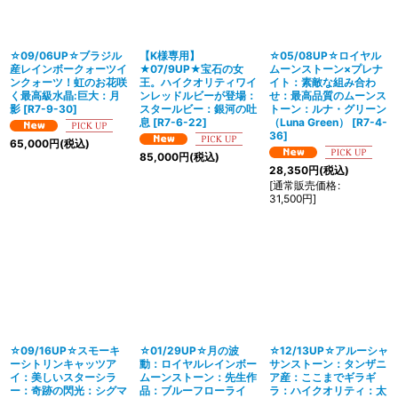
☆09/06UP☆ブラジル
【K様専用】
☆05/08UP☆ロイヤル
産レインボークォーツイ
★07/9UP★宝石の女
ムーンストーン×プレナ
ンクォーツ！虹のお花咲
王。ハイクオリティワイ
イト：素敵な組み合わ
く最高級水晶:巨大：月
ンレッドルビーが登場：
せ：最高品質のムーンス
影
[
R7-9-30
]
スタールビー：銀河の吐
トーン：ルナ・グリーン
息
[
R7-6-22
]
（Luna Green）
[
R7-4-
36
]
65,000
円
(税込)
85,000
円
(税込)
28,350
円
(税込)
[
通常販売価格
:
31,500
円
]
☆09/16UP☆スモーキ
☆01/29UP☆月の波
☆12/13UP☆アルーシャ
ーシトリンキャッツア
動：ロイヤルレインボー
サンストーン：タンザニ
イ：美しいスターシラ
ムーンストーン：先生作
ア産：ここまでギラギ
ー：奇跡の閃光：シグマ
品：ブルーフローライ
ラ：ハイクオリティ：太