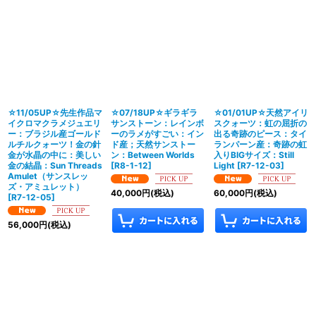
☆11/05UP☆先生作品マ
☆07/18UP☆ギラギラ
☆01/01UP☆天然アイリ
イクロマクラメジュエリ
サンストーン：レインボ
スクォーツ：虹の屈折の
ー：ブラジル産ゴールド
ーのラメがすごい：イン
出る奇跡のピース：タイ
ルチルクォーツ！金の針
ド産；天然サンストー
ランパーン産：奇跡の虹
金が水晶の中に：美しい
ン：Between Worlds
入りBIGサイズ：Still
金の結晶：Sun Threads
[
R8-1-12
]
Light
[
R7-12-03
]
Amulet（サンスレッ
ズ・アミュレット）
40,000
円
(税込)
60,000
円
(税込)
[
R7-12-05
]
56,000
円
(税込)