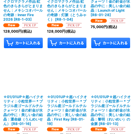
イクロマクラメ作品:虹
イクロマクラメ作品:虹
クォーツ！金の針金が水
色のきらきらがとまりま
色のきらきらがとまりま
晶の中に：美しい金の結
せん：メキシコオパール
せん：メキシコオパール
晶：Launch of Light
の奇跡：Inner Fire
の奇跡：灯脈（とうみゃ
[
R8-01-28
]
2026
[
R8-1-03
]
く）
[
R8-1-04
]
75,000
円
(税込)
128,000
円
(税込)
128,000
円
(税込)
☆01/01UP☆超ハイクオ
☆01/01UP☆超ハイクオ
☆01/01UP☆超ハイクオ
リティ：小粒世界一＊ブ
リティ：小粒世界一＊ブ
リティ：小粒世界一＊ブ
ラジル産ゴールドルチル
ラジル産ゴールドルチル
ラジル産ゴールドルチル
クォーツ！金の針金が水
クォーツ！金の針金が水
クォーツ！金の針金が水
晶の中に：美しい金の結
晶の中に：美しい金の結
晶の中に：美しい金の結
晶：運命線（うんめいせ
晶：First Ray
[
R8-01-
晶：黎明（れいめい）の
ん）
[
R8-01-16
]
19
]
金脈
[
R8-01-13
]