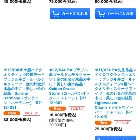
45,000
円
(税込)
75,000
円
(税込)
80,000
円
(税込)
☆12/04UP☆超ハイク
☆12/04UP☆ブラジル
☆11/05UP☆先生作品マ
オリティ：小粒世界一＊
産ゴールドルチルクォー
イクロマクラメジュエリ
ブラジル産ゴールドルチ
ツ！金の針金が水晶の中
ー：ブラジル産ゴールド
ルクォーツ！金の針金が
に：美しい金の結晶：
ルチルクォーツ×超ハイ
水晶の中に：美しい金の
Golden Oracle
クオリティスターサファ
結晶：Sunline
Stone（ゴールデンオラ
イヤ！金の針金が水晶の
Harmony（サンライ
クル・ストーン）
[
R7-
中に：美しい金の結晶：
ン・ハーモニー）
[
R7-
12-06
]
Lightweaver
12-08
]
Charm（ライトウィー
バー・チャーム）
[
R7-
18,000
円
(税込)
12-09
]
38,000
円
(税込)
[
通常販売価格
:
20,000
円
]
75,000
円
(税込)