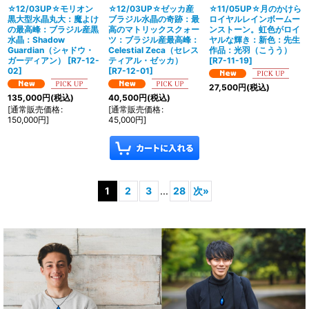
☆12/03UP☆モリオン
☆12/03UP☆ゼッカ産
☆11/05UP☆月のかけら
黒大型水晶丸大：魔よけ
ブラジル水晶の奇跡：最
ロイヤルレインボームー
の最高峰：ブラジル産黒
高のマトリックスクォー
ンストーン。虹色がロイ
水晶：Shadow
ツ：ブラジル産最高峰：
ヤルな輝き：新色：先生
Guardian（シャドウ・
Celestial Zeca（セレス
作品：光羽（こうう）
ガーディアン）
[
R7-12-
ティアル・ゼッカ）
[
R7-11-19
]
02
]
[
R7-12-01
]
27,500
円
(税込)
135,000
円
(税込)
40,500
円
(税込)
[
通常販売価格
:
[
通常販売価格
:
150,000
円
]
45,000
円
]
1
2
3
...
28
次
»