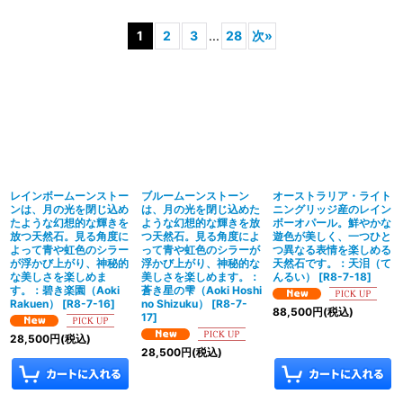
表示数
:
1
2
3
...
28
次
»
並び順
:
絞り込む
レインボームーンストー
ブルームーンストーン
オーストラリア・ライト
ンは、月の光を閉じ込め
は、月の光を閉じ込めた
ニングリッジ産のレイン
たような幻想的な輝きを
ような幻想的な輝きを放
ボーオパール。鮮やかな
放つ天然石。見る角度に
つ天然石。見る角度によ
遊色が美しく、一つひと
よって青や虹色のシラー
って青や虹色のシラーが
つ異なる表情を楽しめる
が浮かび上がり、神秘的
浮かび上がり、神秘的な
天然石です。：天泪（て
な美しさを楽しめま
美しさを楽しめます。：
んるい）
[
R8-7-18
]
す。：碧き楽園（Aoki
蒼き星の雫（Aoki Hoshi
Rakuen）
[
R8-7-16
]
no Shizuku）
[
R8-7-
88,500
円
(税込)
17
]
28,500
円
(税込)
28,500
円
(税込)