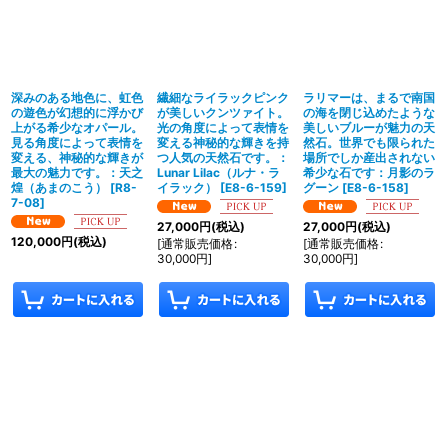
深みのある地色に、虹色
繊細なライラックピンク
ラリマーは、まるで南国
の遊色が幻想的に浮かび
が美しいクンツァイト。
の海を閉じ込めたような
上がる希少なオパール。
光の角度によって表情を
美しいブルーが魅力の天
見る角度によって表情を
変える神秘的な輝きを持
然石。世界でも限られた
変える、神秘的な輝きが
つ人気の天然石です。：
場所でしか産出されない
最大の魅力です。：天之
Lunar Lilac（ルナ・ラ
希少な石です：月影のラ
煌（あまのこう）
[
R8-
イラック）
[
E8-6-159
]
グーン
[
E8-6-158
]
7-08
]
27,000
円
(税込)
27,000
円
(税込)
120,000
円
(税込)
[
通常販売価格
:
[
通常販売価格
:
30,000
円
]
30,000
円
]