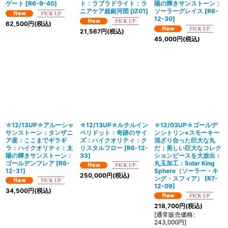
ゲート
[
R6-9-40
]
ト：ラブラドライト：ラ
陽の輝きサンストーン：
ニアケア超銀河団
[
IZ01
]
ソーラーグレイス
[
R6-
12-30
]
62,500
円
(税込)
21,567
円
(税込)
45,000
円
(税込)
☆12/13UP☆アルーシャ
☆12/13UP☆ルチルイン
☆12/03UP☆ゴールデ
サンストーン：タンザニ
ペリドット：奇跡のサイ
ンシトリン×スモーキー
ア産：ここまでギラギ
ズ：ハイクオリティ：ク
混ざり合った巨大な丸
ラ：ハイクオリティ：太
リスタルフロー
[
R6-12-
だ；美しい巨大なコレク
陽の輝きサンストーン：
33
]
ションピースを大放出：
ゴールデンフレア
[
R6-
丸玉加工：Solar King
12-31
]
Sphere（ソーラー・キ
250,000
円
(税込)
ング・スフィア）
[
R7-
12-09
]
34,500
円
(税込)
218,700
円
(税込)
[
通常販売価格
:
243,000
円
]