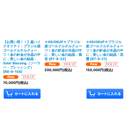
【お買い得！！】超ハイ
☆09/06UP☆ブラジル
☆09/06UP☆ブラジル
クオリティ：ブラジル産
産ゴールドルチルクォー
産ゴールドルチルクォー
ゴールドルチルクォー
ツ！金の針金が水晶の中
ツ！金の針金が水晶の中
ツ！金の針金が水晶の中
に：美しい金の結晶：風
に：美しい金の結晶：花
に：美しい金の結晶：
音
[
R7-9-22
]
霞
[
R7-9-21
]
Solar Blessing（ソーラ
ー・ブレッシング）
200,000
円
(税込)
150,000
円
(税込)
[
R8-6-156
]
70,000
円
(税込)