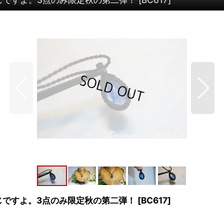
感じですよ。3点のみ限定秋の第二弾！
[
BC617
]