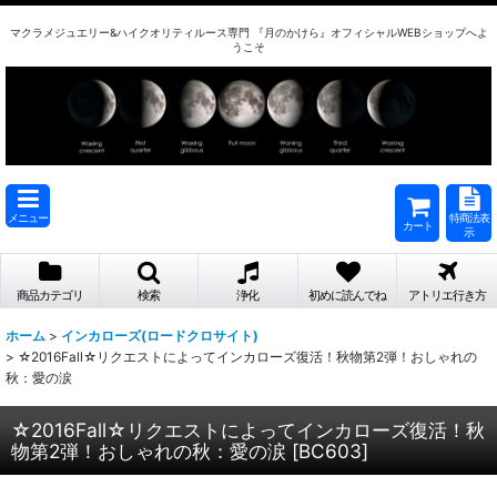
マクラメジュエリー&ハイクオリティルース専門 『月のかけら』オフィシャルWEBショップへよ
うこそ
メニュー
特商法表
カート
示
商品カテゴリ
検索
浄化
初めに読んでね
アトリエ行き方
ホーム
>
インカローズ(ロードクロサイト)
>
☆2016Fall☆リクエストによってインカローズ復活！秋物第2弾！おしゃれの
秋：愛の涙
☆2016Fall☆リクエストによってインカローズ復活！秋
物第2弾！おしゃれの秋：愛の涙
[
BC603
]