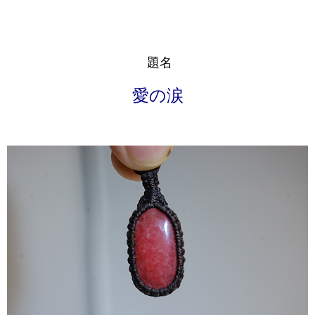
題名
愛の涙