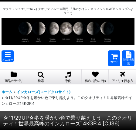
マクラメジュエリー&ハイクオリティルース専門 『月のかけら』オフィシャルWEBショップへよ
うこそ
メニュー
特商法表
カート
示
商品カテゴリ
検索
浄化
初めに読んでね
アトリエ行き方
ホーム
>
インカローズ(ロードクロサイト)
>
☆11/29UP☆冬を暖かい色で乗り越えよう。このクオリティ！世界最高峰のイ
ンカローズ14KGF:4
☆11/29UP☆冬を暖かい色で乗り越えよう。このクオリ
ティ！世界最高峰のインカローズ14KGF:4
[
CJ36
]