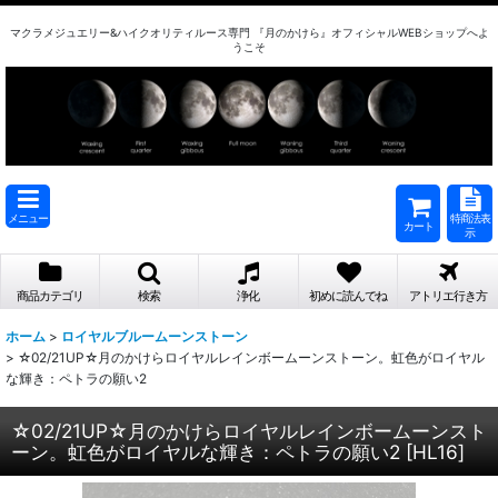
マクラメジュエリー&ハイクオリティルース専門 『月のかけら』オフィシャルWEBショップへよ
うこそ
メニュー
特商法表
カート
示
商品カテゴリ
検索
浄化
初めに読んでね
アトリエ行き方
ホーム
>
ロイヤルブルームーンストーン
>
☆02/21UP☆月のかけらロイヤルレインボームーンストーン。虹色がロイヤル
な輝き：ペトラの願い2
☆02/21UP☆月のかけらロイヤルレインボームーンスト
ーン。虹色がロイヤルな輝き：ペトラの願い2
[
HL16
]