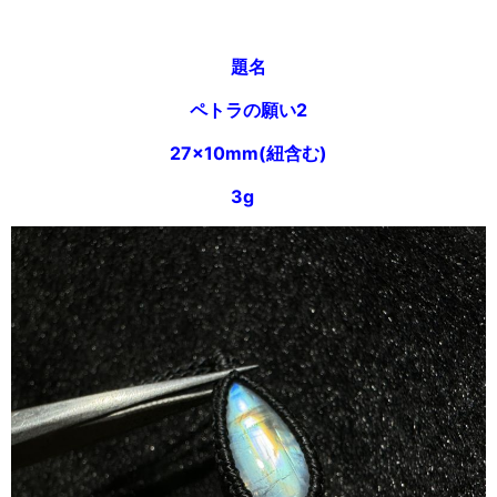
題名
ペトラの願い2
27×10mm(紐含む)
3g