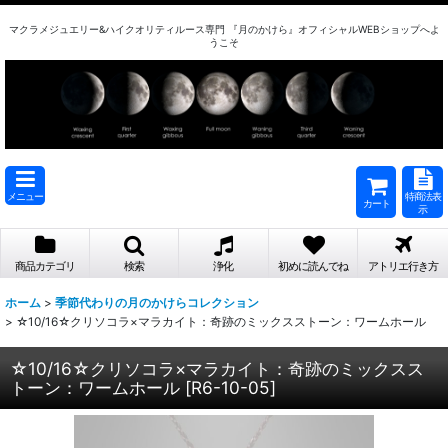
マクラメジュエリー&ハイクオリティルース専門 『月のかけら』オフィシャルWEBショップへよ
うこそ
メニュー
特商法表
カート
示
商品カテゴリ
検索
浄化
初めに読んでね
アトリエ行き方
ホーム
>
季節代わりの月のかけらコレクション
>
☆10/16☆クリソコラ×マラカイト：奇跡のミックスストーン：ワームホール
☆10/16☆クリソコラ×マラカイト：奇跡のミックスス
トーン：ワームホール
[
R6-10-05
]