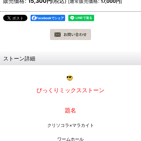
販売価格
:
15,300
円
(税込)
[
通常販売価格
:
17,000
円
]
Facebookでシェア
ストーン詳細
びっくりミックスストーン
題名
クリソコラ×マラカイト
ワームホール