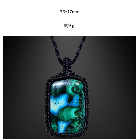
33*17mm
約9ｇ