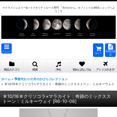
マクラメジュエリー&ハイクオリティルース専門 『月のかけら』オフィシャルWEBショップへよ
うこそ
メニュー
特商法表
カート
示
商品カテゴリ
検索
浄化
初めに読んでね
アトリエ行き方
ホーム
>
季節代わりの月のかけらコレクション
>
☆10/16☆クリソコラ×マラカイト：奇跡のミックスストーン：ミルキーウェイ
☆10/16☆クリソコラ×マラカイト：奇跡のミックスス
トーン：ミルキーウェイ
[
R6-10-08
]