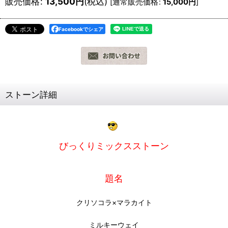
販売価格
:
13,500
円
(税込)
[
通常販売価格
:
15,000
円
]
Facebookでシェア
ストーン詳細
びっくりミックスストーン
題名
クリソコラ×マラカイト
ミルキーウェイ