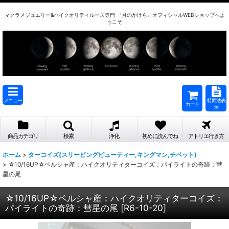
マクラメジュエリー&ハイクオリティルース専門 『月のかけら』オフィシャルWEBショップへよ
うこそ
メニュー
特商法表
カート
示
商品カテゴリ
検索
浄化
初めに読んでね
アトリエ行き方
ホーム
>
ターコイズ(スリーピングビューティー,キングマン,チベット)
>
☆10/16UP☆ペルシャ産：ハイクオリティターコイズ：パイライトの奇跡：彗
星の尾
☆10/16UP☆ペルシャ産：ハイクオリティターコイズ：
パイライトの奇跡：彗星の尾
[
R6-10-20
]