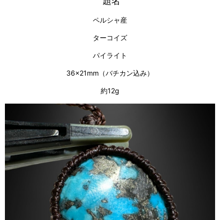
題名
ペルシャ産
ターコイズ
パイライト
36×21mm（バチカン込み）
約12g