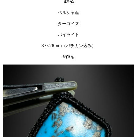
題名
ペルシャ産
ターコイズ
パイライト
37×26mm（バチカン込み）
約10g