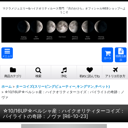
マクラメジュエリー&ハイクオリティルース専門 『月のかけら』オフィシャルWEBショップへよ
うこそ
メニュー
特商法表
カート
示
商品カテゴリ
検索
浄化
初めに読んでね
アトリエ行き方
ホーム
>
ターコイズ(スリーピングビューティー,キングマン,チベット)
>
☆10/16UP☆ペルシャ産：ハイクオリティターコイズ：パイライトの奇跡：ノ
ヴァ
☆10/16UP☆ペルシャ産：ハイクオリティターコイズ：
パイライトの奇跡：ノヴァ
[
R6-10-23
]