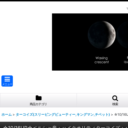
メニュー
商品カテゴリ
検索
ホーム
>
ターコイズ(スリーピングビューティー,キングマン,チベット)
>
☆10/
☆10/16UP☆ペルシャ産：ハイクオリティターコイズ