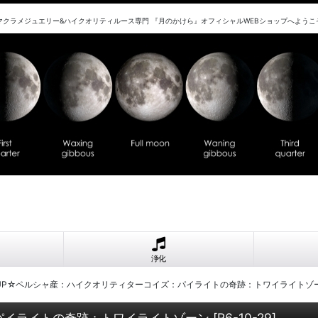
マクラメジュエリー&ハイクオリティルース専門 『月のかけら』オフィシャルWEBショップへようこ
浄化
16UP☆ペルシャ産：ハイクオリティターコイズ：パイライトの奇跡：トワイライトゾ
：パイライトの奇跡：トワイライトゾーン
[
R6-10-29
]