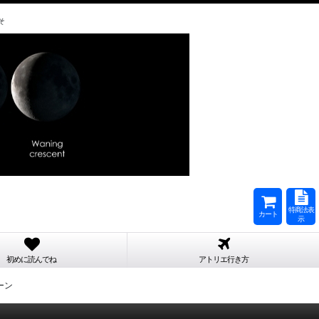
そ
特商法表
カート
示
初めに読んでね
アトリエ行き方
ーン