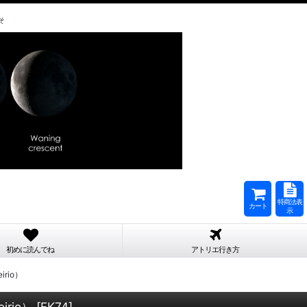
そ
特商法表
カート
示
初めに読んでね
アトリエ行き方
rio）
rio）
[
FK74
]