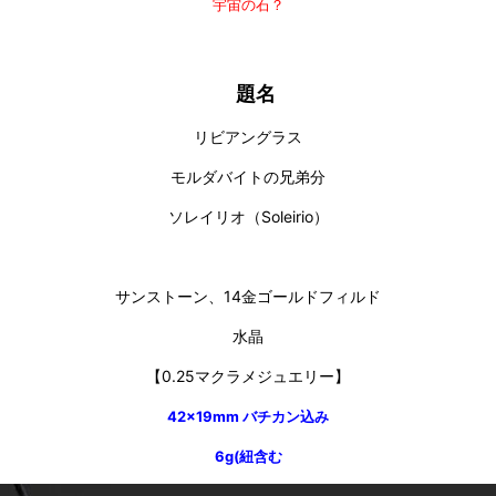
宇宙の石？
題名
リビアングラス
モルダバイトの兄弟分
ソレイリオ（Soleirio）
サンストーン、14金ゴールドフィルド
水晶
【0.25マクラメジュエリー】
42×19mm バチカン込み
6g(紐含む