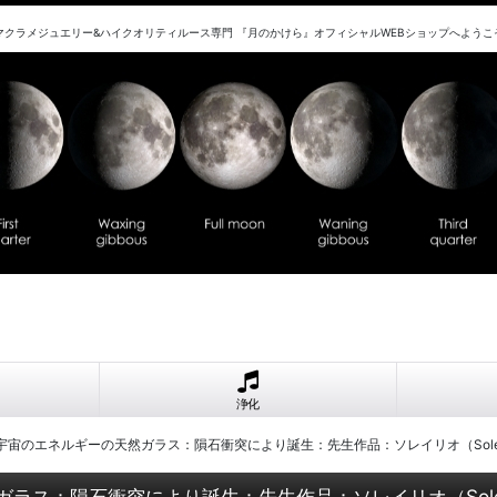
マクラメジュエリー&ハイクオリティルース専門 『月のかけら』オフィシャルWEBショップへようこ
浄化
：宇宙のエネルギーの天然ガラス：隕石衝突により誕生：先生作品：ソレイリオ（Solei
ラス：隕石衝突により誕生：先生作品：ソレイリオ（Solei