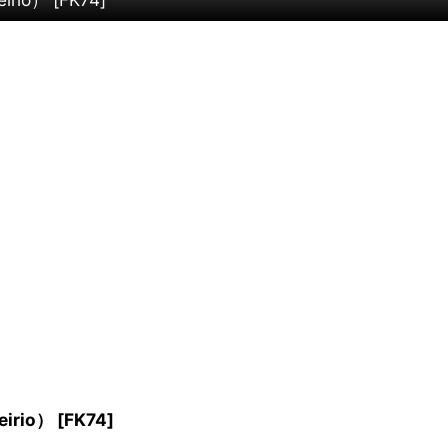
rio）
[
FK74
]