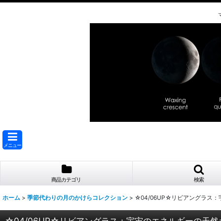
メニュー
商品カテゴリ
検索
ホーム
>
季節代わりの月のかけらコレクション
>
☆04/06UP☆リビアングラス
☆04/06UP☆リビアングラス：宇宙のエネルギーの天然ガ