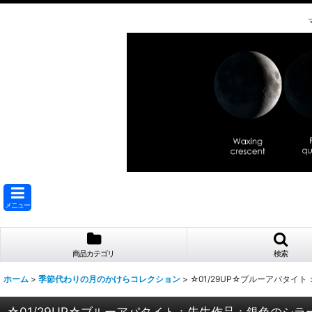
メニュー
商品カテゴリ
検索
ホーム
>
季節代わりの月のかけらコレクション
>
☆01/29UP☆ブルーアパタイ
☆01/29UP☆ブルーアパタイト：先生作品：銀色のシラー