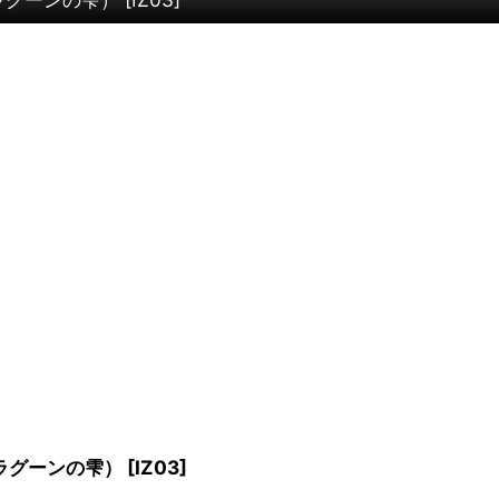
（ラグーンの雫）
[
IZ03
]