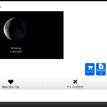
そ
特商法表
カート
示
初めに読んでね
アトリエ行き方