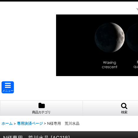
メニュー
商品カテゴリ
検索
ホーム
>
専用決済ページ
>
N様専用 荒川水晶
N様専用 荒川水晶
[
AC118
]