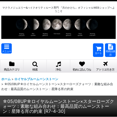
マクラメジュエリー&ハイクオリティルース専門 『月のかけら』オフィシャルWEBショップへよ
うこそ
メニュー
特商法表
カート
示
商品カテゴリ
検索
浄化
初めに読んでね
アトリエ行き方
ホーム
>
ロイヤルブルームーンストーン
>
☆05/08UP☆ロイヤルムーンストーン×スターローズクォーツ：素敵な組み合
わせ：最高品質のムーンストーン：星降る宵の約束
☆05/08UP☆ロイヤルムーンストーン×スターローズク
ォーツ：素敵な組み合わせ：最高品質のムーンストー
ン：星降る宵の約束
[
R7-4-30
]