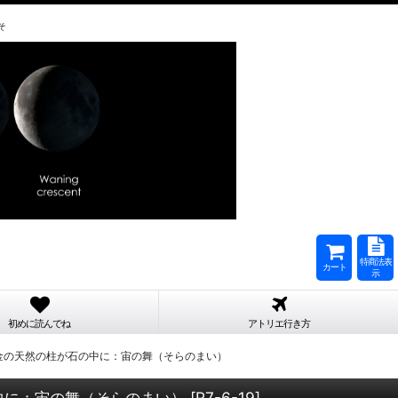
そ
特商法表
カート
示
初めに読んでね
アトリエ行き方
：金の天然の柱が石の中に：宙の舞（そらのまい）
中に：宙の舞（そらのまい）
[
R7-6-19
]