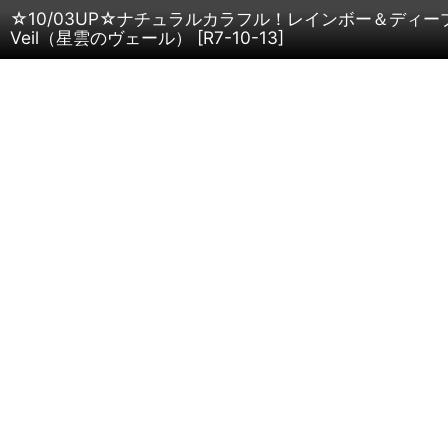
☆10/03UP☆ナチュラルカラフル！レインボー＆ディー
Veil（星雲のヴェール）
[
R7-10-13
]