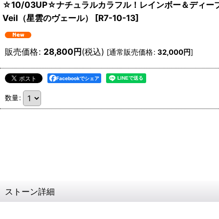
☆10/03UP☆ナチュラルカラフル！レインボー＆ディー
Veil（星雲のヴェール）
[
R7-10-13
]
販売価格
:
28,800
円
(税込)
[
通常販売価格
:
32,000
円
]
Facebookでシェア
数量
:
ストーン詳細