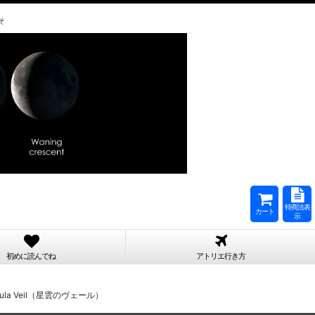
そ
特商法表
カート
示
初めに読んでね
アトリエ行き方
 Veil（星雲のヴェール）