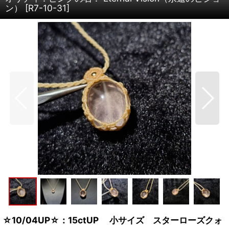
ン）
[
R7-10-31
]
☆10/04UP☆：15ctUP 小サイズ スターローズクォ