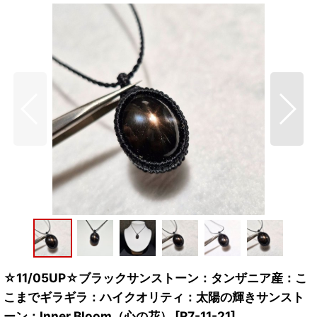
☆11/05UP☆ブラックサンストーン：タンザニア産：こ
こまでギラギラ：ハイクオリティ：太陽の輝きサンスト
ーン：Inner Bloom（心の花）
[
R7-11-21
]