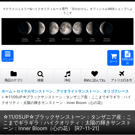
マクラメジュエリー&ハイクオリティルース専門 『月のかけら』オフィシャルWEBショップへよ
うこそ
メニュー
特商法表
カート
示
商品カテゴリ
検索
浄化
初めに読んでね
アトリエ行き方
ホーム
>
ロイヤルサンストーン、アイオライトサンストーン、オリゴクレース
>
☆11/05UP☆ブラックサンストーン：タンザニア産：ここまでギラギラ：ハイ
クオリティ：太陽の輝きサンストーン：Inner Bloom（心の花）
☆11/05UP☆ブラックサンストーン：タンザニア産：こ
こまでギラギラ：ハイクオリティ：太陽の輝きサンスト
ーン：Inner Bloom（心の花）
[
R7-11-21
]