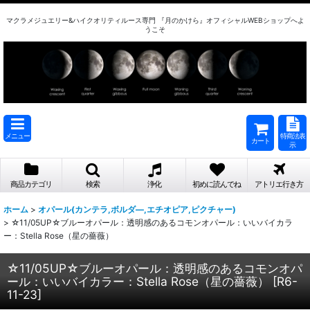
マクラメジュエリー&ハイクオリティルース専門 『月のかけら』オフィシャルWEBショップへよ
うこそ
メニュー
特商法表
カート
示
商品カテゴリ
検索
浄化
初めに読んでね
アトリエ行き方
ホーム
>
オパール(カンテラ,ボルダ―,エチオピア,ピクチャー)
>
☆11/05UP☆ブルーオパール：透明感のあるコモンオパール：いいバイカラ
ー：Stella Rose（星の薔薇）
☆11/05UP☆ブルーオパール：透明感のあるコモンオパ
ール：いいバイカラー：Stella Rose（星の薔薇）
[
R6-
11-23
]