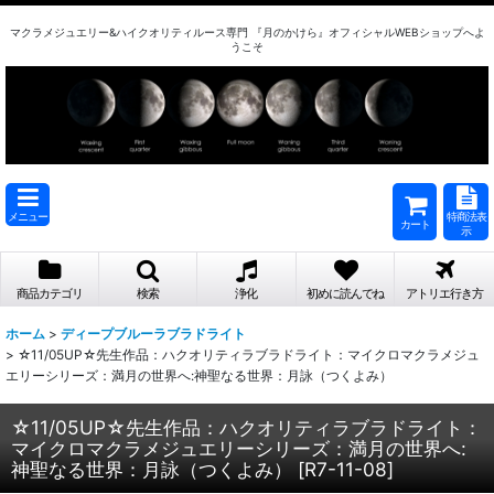
マクラメジュエリー&ハイクオリティルース専門 『月のかけら』オフィシャルWEBショップへよ
うこそ
メニュー
特商法表
カート
示
商品カテゴリ
検索
浄化
初めに読んでね
アトリエ行き方
ホーム
>
ディープブルーラブラドライト
>
☆11/05UP☆先生作品：ハクオリティラブラドライト：マイクロマクラメジュ
エリーシリーズ：満月の世界へ:神聖なる世界：月詠（つくよみ）
☆11/05UP☆先生作品：ハクオリティラブラドライト：
マイクロマクラメジュエリーシリーズ：満月の世界へ:
神聖なる世界：月詠（つくよみ）
[
R7-11-08
]