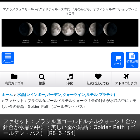
マクラメジュエリー&ハイクオリティルース専門 『月のかけら』オフィシャルWEBショップへよ
うこそ
メニュー
特商法表
カート
示
商品カテゴリ
検索
浄化
初めに読んでね
アトリエ行き方
ホーム
>
水晶(レインボー,ガーデン,クォーツイン,ルチル,プラチナ)
>
ファセット：ブラジル産ゴールドルチルクォーツ！金の針金が水晶の中に：美
しい金の結晶：Golden Path（ゴールデン・パス）
ファセット：ブラジル産ゴールドルチルクォーツ！金の
針金が水晶の中に：美しい金の結晶：Golden Path（ゴ
ールデン・パス）
[
R8-6-154
]