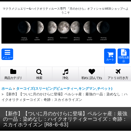
マクラメジュエリー&ハイクオリティルース専門 『月のかけら』オフィシャルWEBショップへよ
うこそ
メニュー
特商法表
カート
示
商品カテゴリ
検索
浄化
初めに読んでね
アトリエ行き方
ホーム
>
ターコイズ(スリーピングビューティー,キングマン,チベット)
>
【新作】【ついに月のかけらに登場】ペルシャ産：最強の一品：染めなし：ハ
イクオリティターコイズ：奇跡：スカイホライズン
【新作】【ついに月のかけらに登場】ペルシャ産：最強
の一品：染めなし：ハイクオリティターコイズ：奇跡：
スカイホライズン
[
R8-6-63
]