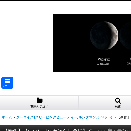
メニュー
商品カテゴリ
検索
ホーム
>
ターコイズ(スリーピングビューティー,キングマン,チベット)
>
【新作】
【新作】【ついに月のかけらに登場】ペルシャ産：最強