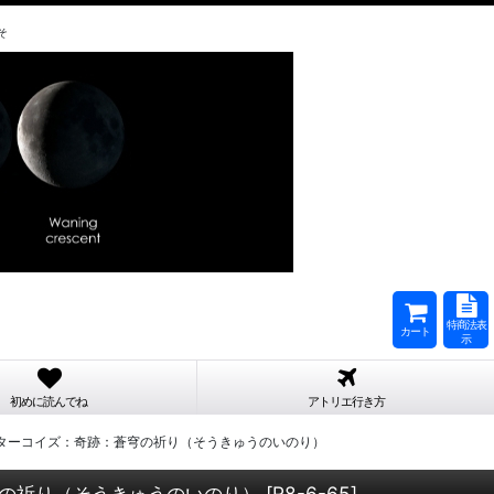
そ
特商法表
カート
示
初めに読んでね
アトリエ行き方
ターコイズ：奇跡：蒼穹の祈り（そうきゅうのいのり）
の祈り（そうきゅうのいのり）
[
R8-6-65
]