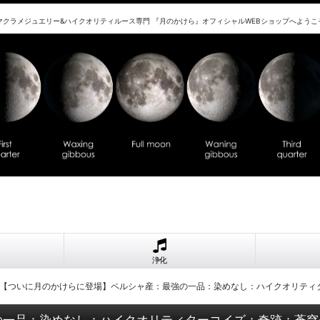
マクラメジュエリー&ハイクオリティルース専門 『月のかけら』オフィシャルWEBショップへようこ
浄化
【ついに月のかけらに登場】ペルシャ産：最強の一品：染めなし：ハイクオリティ
の一品：染めなし：ハイクオリティターコイズ：奇跡：蒼穹