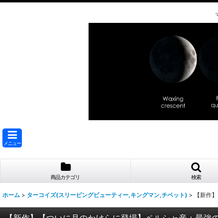
メニュー
商品カテゴリ
検索
ホーム
>
ターコイズ(スリーピングビューティー,キングマン,チベット)
>
【新作】
【新作】【ついに月のかけらに登場】ペルシャ産：最強