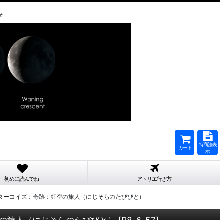
そ
特商法表
カート
示
初めに読んでね
アトリエ行き方
ターコイズ：奇跡：虹空の旅人（にじそらのたびびと）
の旅人（にじそらのたびびと）
[
R8-6-57
]