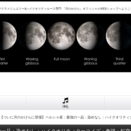
マクラメジュエリー&ハイクオリティルース専門 『月のかけら』オフィシャルWEBショップへようこ
浄化
【ついに月のかけらに登場】ペルシャ産：最強の一品：染めなし：ハイクオリティ
の一品：染めなし：ハイクオリティターコイズ：奇跡：虹空