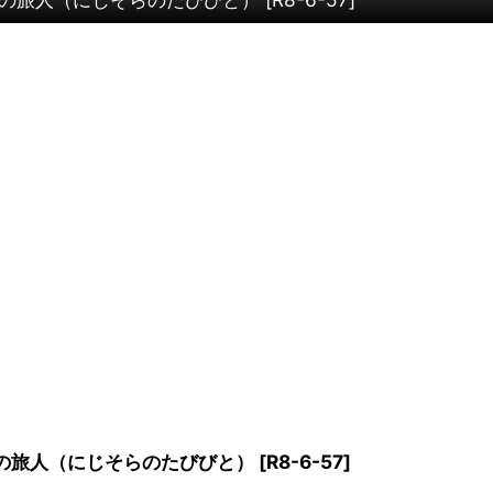
の旅人（にじそらのたびびと）
[
R8-6-57
]