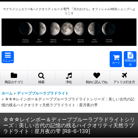
マクラメジュエリー&ハイクオリティルース専門 『月のかけら』オフィシャルWEBショップへよ
うこそ
メニュー
特商法表
カート
示
商品カテゴリ
検索
浄化
初めに読んでね
アトリエ行き方
ホーム
>
ディープブルーラブラドライト
>
☆☆☆レインボー＆ディープブルーラブラドライトシリーズ：美しい古代の記
憶の残るハイクオリティ天然ラブラドライト：星月夜の雫
☆☆☆レインボー＆ディープブルーラブラドライトシリ
ーズ：美しい古代の記憶の残るハイクオリティ天然ラブ
ラドライト：星月夜の雫
[
R8-6-139
]