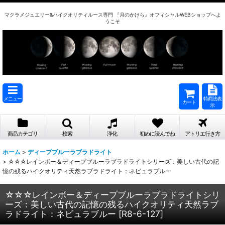
マクラメジュエリー&ハイクオリティルース専門 『月のかけら』オフィシャルWEBショップへよ
うこそ
メニュー
特商法表
カート
示
商品カテゴリ
検索
浄化
初めに読んでね
アトリエ行き方
ホーム
>
ディープブルーラブラドライト
>
☆☆☆レインボー＆ディープブルーラブラドライトシリーズ：美しい古代の記
憶の残るハイクオリティ天然ラブラドライト：ネビュラブルー
☆☆☆レインボー＆ディープブルーラブラドライトシリ
ーズ：美しい古代の記憶の残るハイクオリティ天然ラブ
ラドライト：ネビュラブルー
[
R8-6-127
]