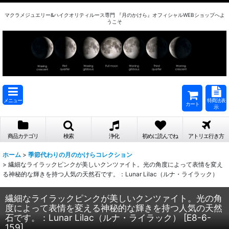
マクラメジュエリー&ハイクオリティルース専門 『月のかけら』オフィシャルWEBショップへよ
うこそ
メニュー
特商法表
カート
示
商品カテゴリ
検索
浄化
初めに読んでね
アトリエ行き方
ホーム
>
季節代わりの月のかけらコレクション
>
繊細なライラックピンクが美しいクンツァイト。光の角度によって表情を変え
る神秘的な輝きを持つ人気の天然石です。：Lunar Lilac（ルナ・ライラック）
繊細なライラックピンクが美しいクンツァイト。光の角
度によって表情を変える神秘的な輝きを持つ人気の天然
石です。：Lunar Lilac（ルナ・ライラック）
[
E8-6-
159
]