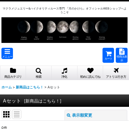
マクラメジュエリー&ハイクオリティルース専門 『月のかけら』オフィシャルWEBショップへよ
うこそ
メニュー
特商法表
カート
示
商品カテゴリ
検索
浄化
初めに読んでね
アトリエ行き方
ホーム
>
新商品はこちら！
>
Aセット
Aセット
[
新商品はこちら！
]
表示順変更
閉じる
0
件