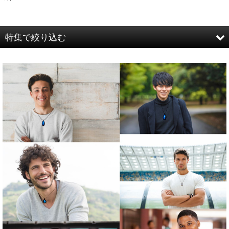
表示数
:
並び順
:
特集で絞り込む
絞り込む
ネックレス
ガーデンクォーツ
A
B
Aセット
Bセット
Cセット
Dセット